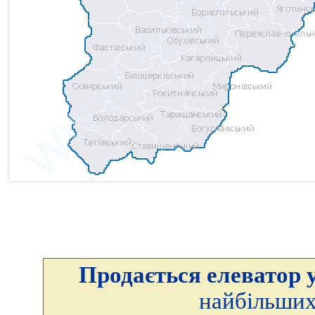
Продається елеватор у
найбільших