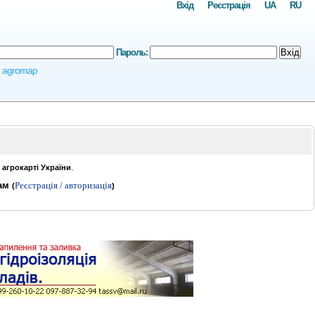
Вхід
Реєстрація
UA
RU
Пароль:
Вхід
e, agromap
о
агрокарті України
.
чам
Реєстрація / авторизація
(
)