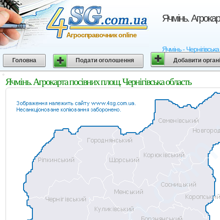
Ячмінь. Агрокар
Агросправочник online
Ячмінь - Чернігівська
Головна
Подати оголошення
Добавити орган
Ячмінь. Агрокарта посівних площ. Чернігівська область