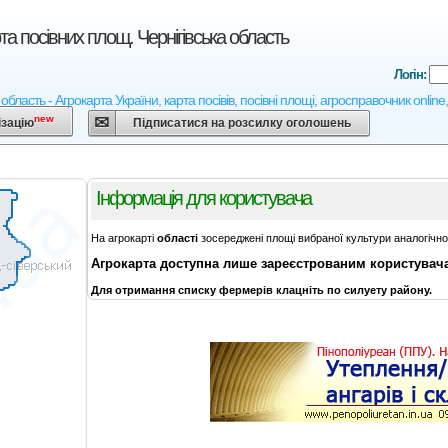
та посівних площ. Чернігівська область
Логін:
 область - Агрокарта України, карта посівів, посівні площі, агросправочник onlin
new
ізацію
Підписатися на розсилку оголошень
Інформація для користувача
На агрокарті
області
зосереджені площі вибраної культури аналогічн
Агрокарта
доступна лише зареєстрованим користува
Для отримання списку фермерів клацніть по силуету району.